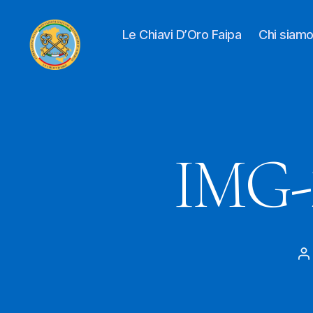
Le Chiavi D’Oro Faipa
Chi siam
Le
Chiavi
D'oro
FAIPA
IMG-
A
a