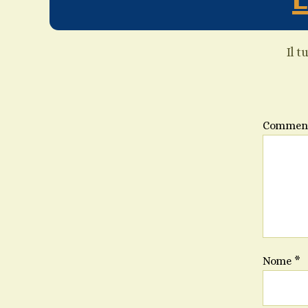
Il t
Commen
Nome
*