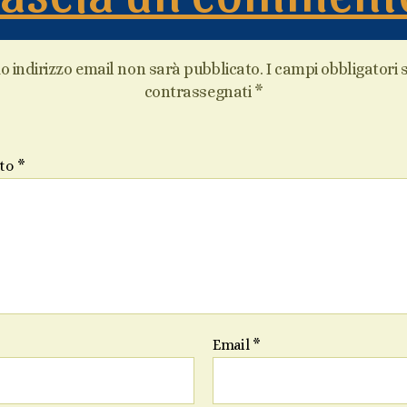
uo indirizzo email non sarà pubblicato.
I campi obbligatori
contrassegnati
*
to
*
Email
*