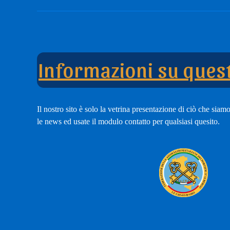
nostro
Tub
modulo
Cha
di
adesione
Informazioni su quest
Il nostro sito è solo la vetrina presentazione di ciò che siamo,
le news ed usate il modulo contatto per qualsiasi quesito.