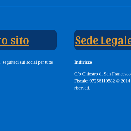
e
nnel
o sito
Sede Legal
 seguiteci sui social per tutte
Indirizzo
C/o Chiostro di San Francesco
Fiscale: 97256110582 © 2014 A
riservati.