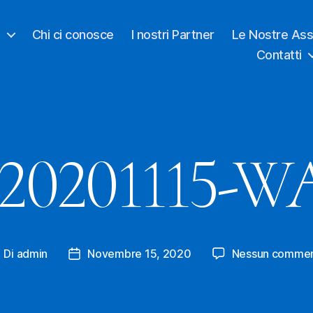
o
Chi ci conosce
I nostri Partner
Le Nostre Ass
Contatti
20201115-W
Di
admin
Novembre 15, 2020
Nessun comme
utore
Data
rticolo
dell'articolo