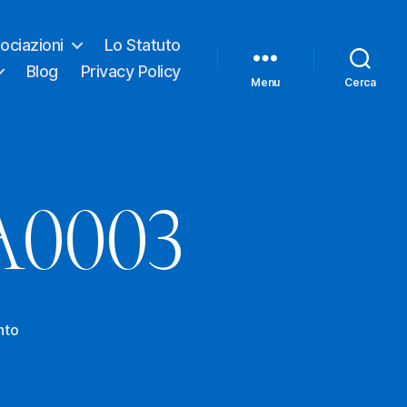
ociazioni
Lo Statuto
Blog
Privacy Policy
Menu
Cerca
A0003
su
nto
IMG-
20201115-
WA0003