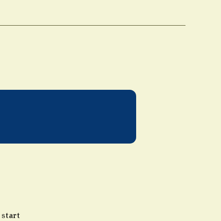
su
Hello
world!
 start