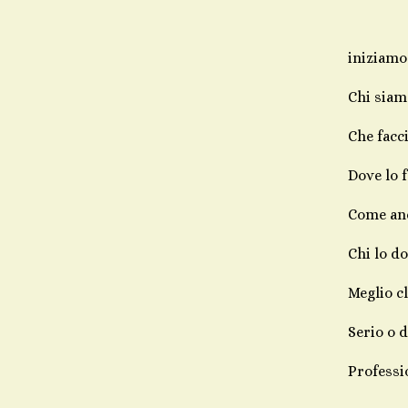
FAIPA
iniziamo 
Chi siam
Che facc
Dove lo 
Come and
Chi lo d
Meglio c
Serio o 
Professi