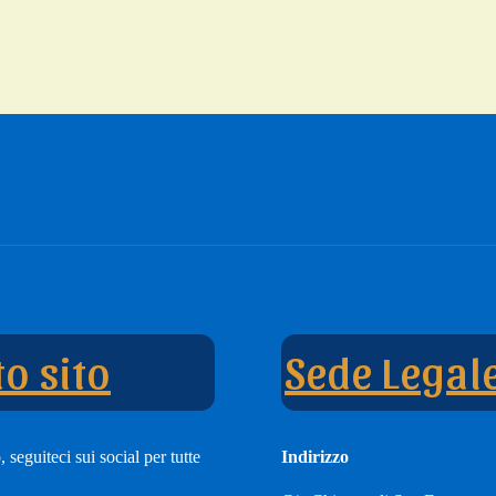
e
nnel
o sito
Sede Legal
 seguiteci sui social per tutte
Indirizzo