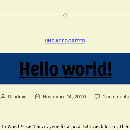
Categorie
UNCATEGORIZED
Hello world!
Di
admin
Novembre 14, 2020
1 commento
Autore
Data
articolo
dell'articolo
o WordPress. This is your first post. Edit or delete it, then