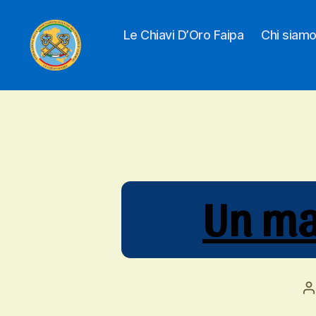
Le Chiavi D’Oro Faipa
Chi siam
Le
Chiavi
Un man
D'oro
A
a