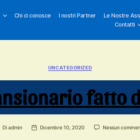
o
Chi ci conosce
I nostri Partner
Le Nostre Ass
Contatti
Categorie
UNCATEGORIZED
sionario fatto d
Di
admin
Dicembre 10, 2020
Nessun commen
utore
Data
rticolo
dell'articolo