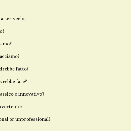
a scriverlo.
o?
iamo?
facciamo?
rebbe fatto?
ovrebbe fare?
lassico o innovativo?
divertente?
onal or unprofessional?