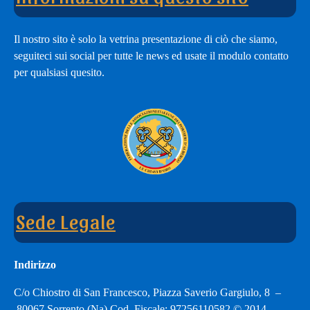
adesione
Il nostro sito è solo la vetrina presentazione di ciò che siamo,
seguiteci sui social per tutte le news ed usate il modulo contatto
per qualsiasi quesito.
Sede Legale
Indirizzo
C/o Chiostro di San Francesco, Piazza Saverio Gargiulo, 8 –
80067 Sorrento (Na) Cod. Fiscale: 97256110582 © 2014