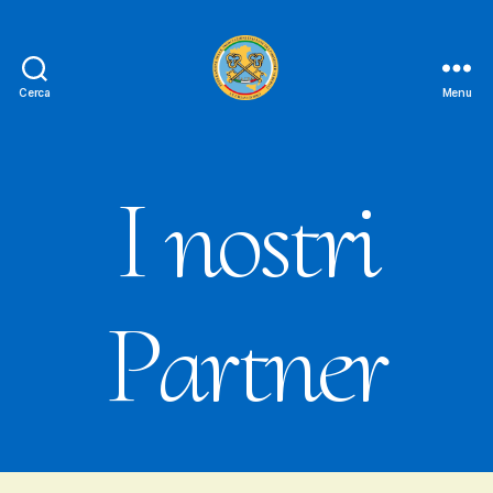
Cerca
Menu
Le
Chiavi
D'oro
FAIPA
I nostri
Partner