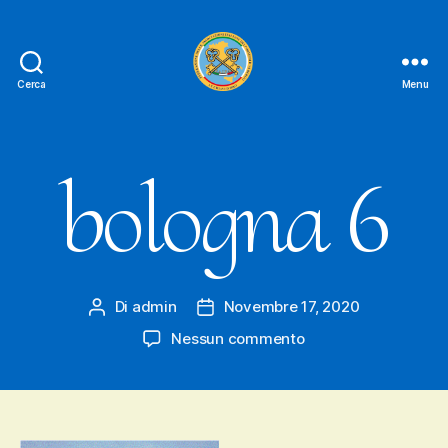
Cerca
Menu
Le
Chiavi
D'oro
FAIPA
bologna 6
Di
admin
Novembre 17, 2020
Autore
Data
articolo
dell'articolo
su
Nessun commento
bologna
6