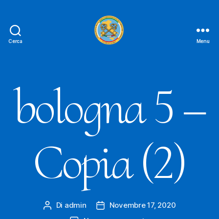
Cerca
Menu
Le
Chiavi
D'oro
FAIPA
bologna 5 –
Copia (2)
Di
admin
Novembre 17, 2020
Autore
Data
articolo
dell'articolo