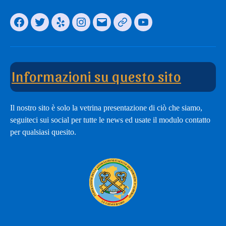
Facebook
Twitter
Yelp
Instagram
Email
Il
You
nostro
Tube
modulo
Channel
di
Informazioni su questo sito
adesione
Il nostro sito è solo la vetrina presentazione di ciò che siamo,
seguiteci sui social per tutte le news ed usate il modulo contatto
per qualsiasi quesito.