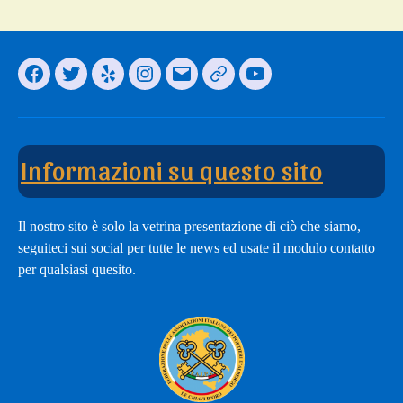
Facebook
Twitter
Yelp
Instagram
Email
Il
You
nostro
Tube
modulo
Channel
di
Informazioni su questo sito
adesione
Il nostro sito è solo la vetrina presentazione di ciò che siamo,
seguiteci sui social per tutte le news ed usate il modulo contatto
per qualsiasi quesito.