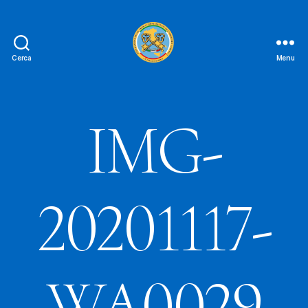
Cerca
Menu
Le
Chiavi
D'oro
FAIPA
IMG-
20201117-
WA0029