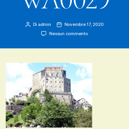
Di
admin
Novembre 17, 2020
Autore
Data
articolo
dell'articolo
su
Nessun commento
IMG-
20201117-
WA0029