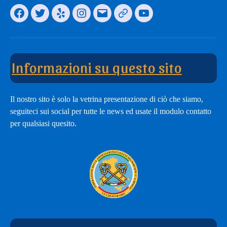
Facebook
Twitter
Yelp
Instagram
Email
Il
You
nostro
Tube
modulo
Channel
di
Informazioni su questo sito
adesione
Il nostro sito è solo la vetrina presentazione di ciò che siamo,
seguiteci sui social per tutte le news ed usate il modulo contatto
per qualsiasi quesito.