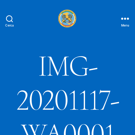
Cerca
Menu
Le
Chiavi
D'oro
FAIPA
IMG-
20201117-
WA0001