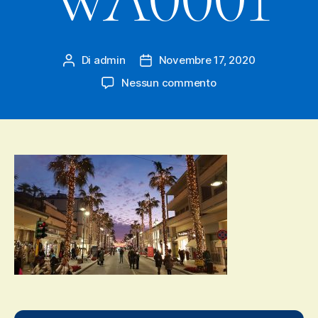
Di
admin
Novembre 17, 2020
Autore
Data
articolo
dell'articolo
su
Nessun commento
IMG-
20201117-
WA0001