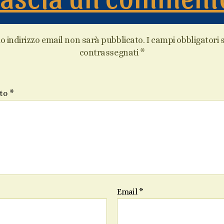
uo indirizzo email non sarà pubblicato.
I campi obbligatori
contrassegnati
*
to
*
Email
*