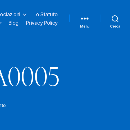
ociazioni
Lo Statuto
Blog
Privacy Policy
Menu
Cerca
A0005
su
nto
IMG-
20201116-
WA0005