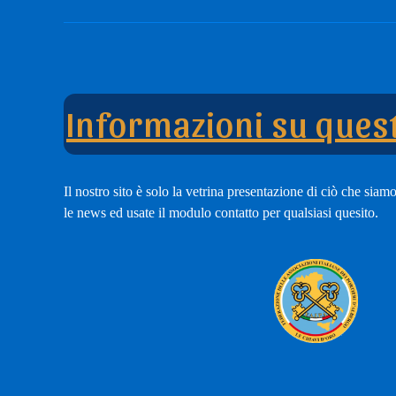
nostro
Tub
modulo
Cha
di
adesione
Informazioni su quest
Il nostro sito è solo la vetrina presentazione di ciò che siamo,
le news ed usate il modulo contatto per qualsiasi quesito.