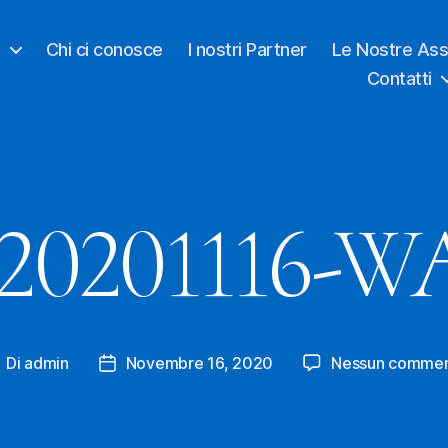
o
Chi ci conosce
I nostri Partner
Le Nostre Ass
Contatti
20201116-W
Di
admin
Novembre 16, 2020
Nessun comme
utore
Data
rticolo
dell'articolo