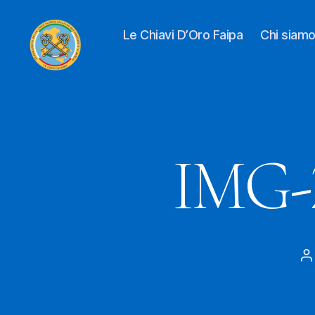
Le Chiavi D’Oro Faipa
Chi siam
Le
Chiavi
D'oro
FAIPA
IMG-
A
a