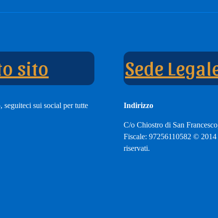
e
nnel
o sito
Sede Legal
 seguiteci sui social per tutte
Indirizzo
C/o Chiostro di San Francesco
Fiscale: 97256110582 © 2014 A
riservati.