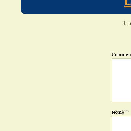
Il t
Commen
Nome
*