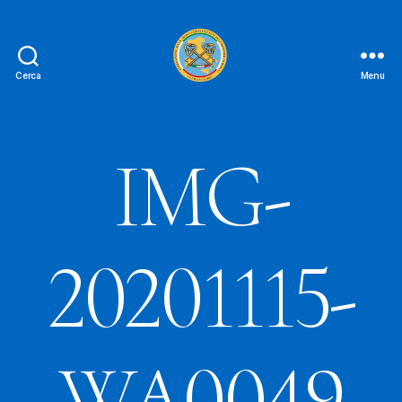
Cerca
Menu
Le
Chiavi
D'oro
FAIPA
IMG-
20201115-
WA0049