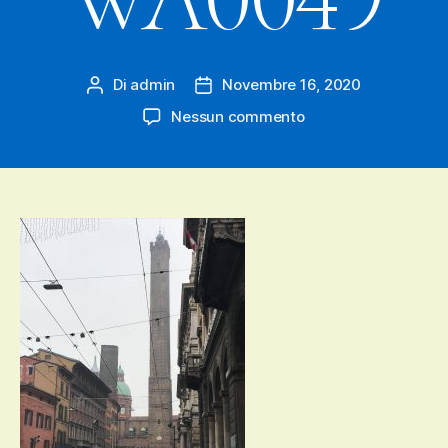
Di
admin
Novembre 16, 2020
Autore
Data
articolo
dell'articolo
su
Nessun commento
IMG-
20201115-
WA0049