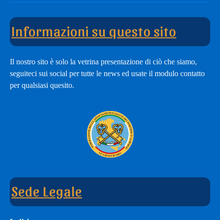
modulo
Channel
di
Informazioni su questo sito
adesione
Il nostro sito è solo la vetrina presentazione di ciò che siamo,
seguiteci sui social per tutte le news ed usate il modulo contatto
per qualsiasi quesito.
Sede Legale