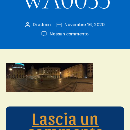
Di
admin
Novembre 16, 2020
Autore
Data
articolo
dell'articolo
su
Nessun commento
IMG-
20201115-
WA0035
Lascia un