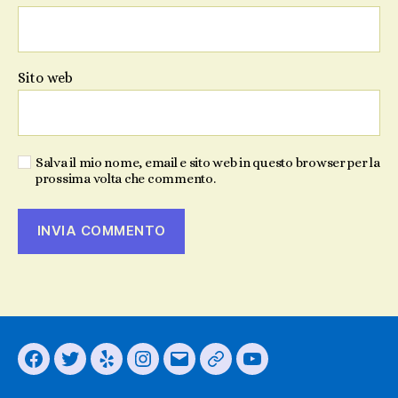
Sito web
Salva il mio nome, email e sito web in questo browser per la
prossima volta che commento.
Facebook
Twitter
Yelp
Instagram
Email
Il
You
nostro
Tube