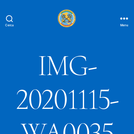
Cerca
Menu
Le
Chiavi
D'oro
FAIPA
IMG-
20201115-
WA0035