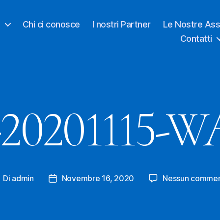
o
Chi ci conosce
I nostri Partner
Le Nostre Ass
Contatti
20201115-W
Di
admin
Novembre 16, 2020
Nessun comme
utore
Data
rticolo
dell'articolo