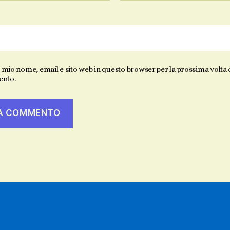
l mio nome, email e sito web in questo browser per la prossima volta
nto.