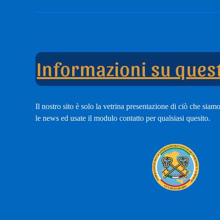
nostro
Tub
modulo
Cha
di
adesione
Informazioni su quest
Il nostro sito è solo la vetrina presentazione di ciò che siamo,
le news ed usate il modulo contatto per qualsiasi quesito.