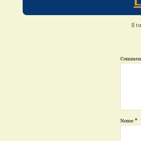
Il t
Commen
Nome
*