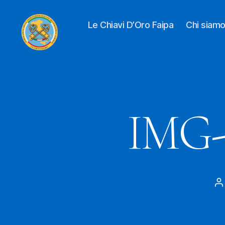
Le Chiavi D’Oro Faipa
Chi siam
Le
Chiavi
D'oro
FAIPA
IMG-
A
a