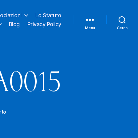
ociazioni
Lo Statuto
Blog
Privacy Policy
Menu
Cerca
A0015
su
nto
IMG-
20201115-
WA0015