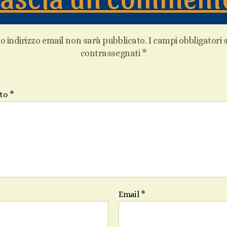
uo indirizzo email non sarà pubblicato.
I campi obbligatori
contrassegnati
*
to
*
Email
*