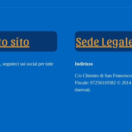
e
nnel
o sito
Sede Legal
 seguiteci sui social per tutte
Indirizzo
C/o Chiostro di San Francesco
Fiscale: 97256110582 © 2014 A
riservati.