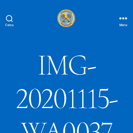
Cerca
Menu
Le
Chiavi
D'oro
FAIPA
IMG-
20201115-
WA0037