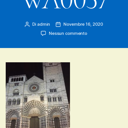
Di
admin
Novembre 16, 2020
Autore
Data
articolo
dell'articolo
su
Nessun commento
IMG-
20201115-
WA0037