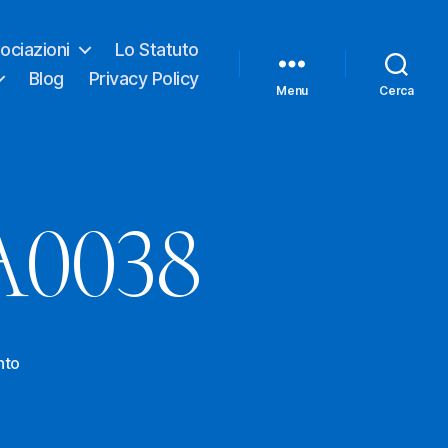
ociazioni
Lo Statuto
Blog
Privacy Policy
Menu
Cerca
A0038
su
nto
IMG-
20201115-
WA0038