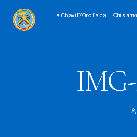
Le Chiavi D’Oro Faipa
Chi siam
Le
Chiavi
D'oro
FAIPA
IMG-
A
a