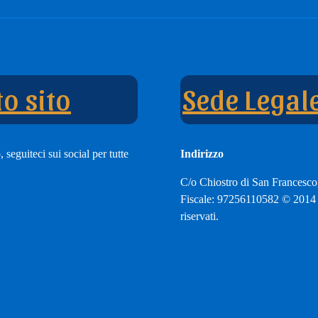
e
nnel
o sito
Sede Legal
 seguiteci sui social per tutte
Indirizzo
C/o Chiostro di San Francesco
Fiscale: 97256110582 © 2014 A
riservati.