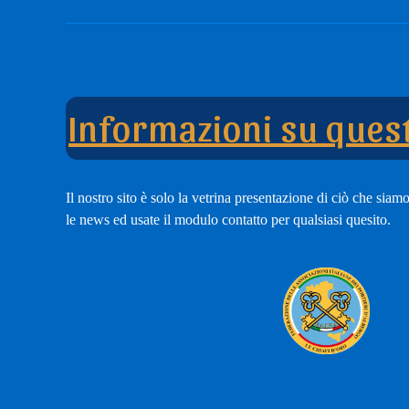
nostro
Tub
modulo
Cha
di
adesione
Informazioni su quest
Il nostro sito è solo la vetrina presentazione di ciò che siamo,
le news ed usate il modulo contatto per qualsiasi quesito.