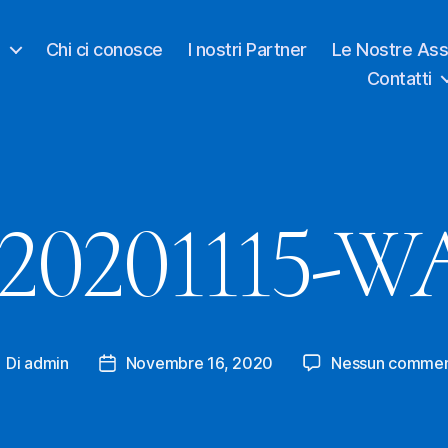
o
Chi ci conosce
I nostri Partner
Le Nostre Ass
Contatti
20201115-W
Di
admin
Novembre 16, 2020
Nessun comme
utore
Data
rticolo
dell'articolo