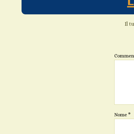
Il t
Commen
Nome
*