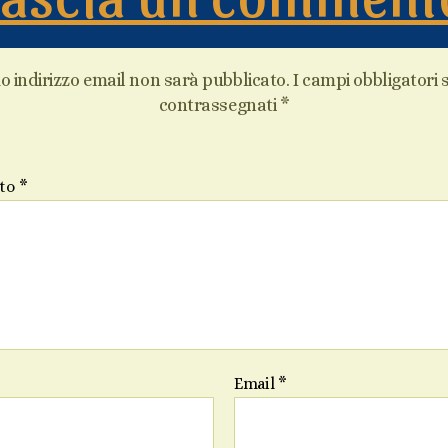
uo indirizzo email non sarà pubblicato.
I campi obbligatori
contrassegnati
*
to
*
Email
*